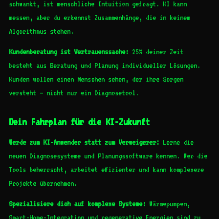
schwankt, ist menschliche Intuition gefragt. KI kann
messen, aber du erkennst Zusammenhänge, die in keinem
Algorithmus stehen.
Kundenberatung ist Vertrauenssache:
25% deiner Zeit
besteht aus Beratung und Planung individueller Lösungen.
Kunden wollen einen Menschen sehen, der ihre Sorgen
versteht – nicht nur ein Diagnosetool.
Dein Fahrplan für die KI-Zukunft
Werde zum KI-Anwender statt zum Verweigerer:
Lerne die
neuen Diagnosesysteme und Planungssoftware kennen. Wer die
Tools beherrscht, arbeitet effizienter und kann komplexere
Projekte übernehmen.
Spezialisiere dich auf komplexe Systeme:
Wärmepumpen,
Smart-Home-Integration und regenerative Energien sind zu