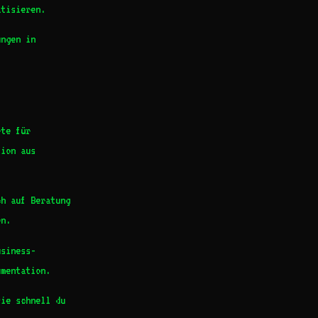
atisieren.
ngen in
rte für
tion aus
h auf Beratung
en.
usiness-
umentation.
ie schnell du