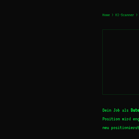
Home
>
KI-Scanner
> 
Dein Job als
Dat
Position wird eng
neu positioniers