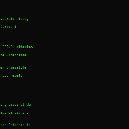
verzeichnisse,
oftware in
 DSGVO-Kriterien
are Ergebnisse.
kennt Verstöße
t zur Regel.
fen, brauchst du
SGVO einordnen.
der Datenschutz