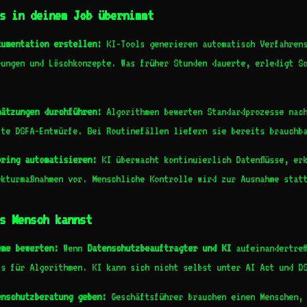
s in deinem Job übernimmt
kumentation erstellen:
KI-Tools generieren automatisch Verfahrens
rungen und Löschkonzepte. Was früher Stunden dauerte, erledigt S
hätzungen durchführen:
Algorithmen bewerten Standardprozesse nach
ste DSFA-Entwürfe. Bei Routinefällen liefern sie bereits brauchb
oring automatisieren:
KI überwacht kontinuierlich Datenflüsse, er
ekturmaßnahmen vor. Menschliche Kontrolle wird zur Ausnahme stat
s Mensch kannst
eme bewerten:
Wenn
Datenschutzbeauftragter und KI
aufeinandertref
is für Algorithmen. KI kann sich nicht selbst unter AI Act und D
enschutzberatung geben:
Geschäftsführer brauchen einen Menschen, 