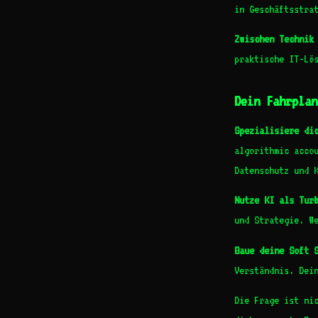
in Geschäftsstra
Zwischen Technik
praktische IT-Lö
Dein Fahrplan
Spezialisiere di
algorithmic acco
Datenschutz und 
Nutze KI als Tur
und Strategie. W
Baue deine Soft 
Verständnis. Dei
Die Frage ist ni