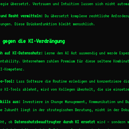
tegie übersetzt. Vertrauen und Intuition lassen sich nicht autom
 und Recht vermitteln:
Du übersetzt komplexe rechtliche Anforderu
sungen. Diese Brückenfunktion bleibt menschlich.
 gegen die KI-Verdrängung
ch auf KI-Datenschutz:
Lerne den AI Act auswendig und werde Expe
untability. Unternehmen zahlen Premium für diese seltene Kombina
KI-Kompetenz.
bo-Tool:
Lass Software die Routine erledigen und konzentriere dic
er KI-Tools ablehnt, wird von Kollegen überholt, die sie einsetz
Skills aus:
Investiere in Change Management, Kommunikation und B
ne Zukunft liegt in der strategischen Beratung, nicht in der Dok
cht, ob
Datenschutzbeauftragter durch KI ersetzt
wird – sondern w