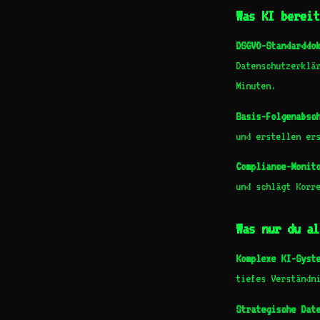
Was KI bereit
DSGVO-Standarddo
Datenschutzerklä
Minuten.
Basis-Folgenabsc
und erstellen er
Compliance-Monit
und schlägt Korr
Was nur du al
Komplexe KI-Syst
tiefes Verständn
Strategische Dat