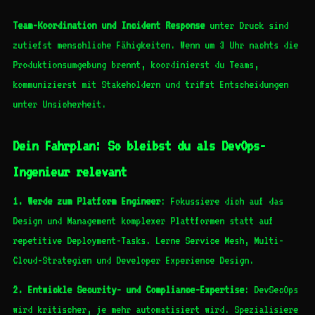
Team-Koordination und Incident Response
unter Druck sind
zutiefst menschliche Fähigkeiten. Wenn um 3 Uhr nachts die
Produktionsumgebung brennt, koordinierst du Teams,
kommunizierst mit Stakeholdern und triffst Entscheidungen
unter Unsicherheit.
Dein Fahrplan: So bleibst du als DevOps-
Ingenieur relevant
1. Werde zum Platform Engineer
: Fokussiere dich auf das
Design und Management komplexer Plattformen statt auf
repetitive Deployment-Tasks. Lerne Service Mesh, Multi-
Cloud-Strategien und Developer Experience Design.
2. Entwickle Security- und Compliance-Expertise
: DevSecOps
wird kritischer, je mehr automatisiert wird. Spezialisiere