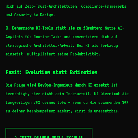
dich auf Zero-Trust-Architekturen, Compliance-Frameworks
und Security-by-Design.
3. Beherrsche KI-Tools statt sie zu fürchten
: Nutze AI-
Copilots für Routine-Tasks und konzentriere dich auf
strategische Architektur-Arbeit. Wer KI als Werkzeug
einsetzt, multipliziert seine Produktivität.
Fazit: Evolution statt Extinction
Die Frage
wird DevOps-Ingenieur durch KI ersetzt
ist
berechtigt, aber nicht dein Todesurteil. KI übernimmt die
langweiligen 70% deines Jobs – wenn du die spannenden 30%
zu deiner Kernkompetenz machst, wirst du unersetzbar.
> JETZT DEINEN BERUF SCANNEN