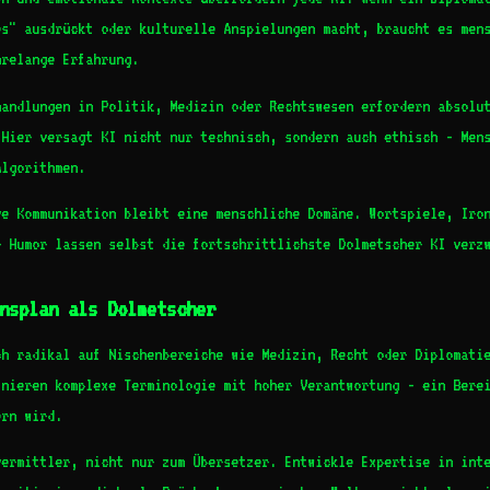
es" ausdrückt oder kulturelle Anspielungen macht, braucht es men
hrelange Erfahrung.
handlungen in Politik, Medizin oder Rechtswesen erfordern absolu
 Hier versagt KI nicht nur technisch, sondern auch ethisch - Men
Algorithmen.
ve Kommunikation bleibt eine menschliche Domäne. Wortspiele, Iro
r Humor lassen selbst die fortschrittlichste Dolmetscher KI verz
nsplan als Dolmetscher
ch radikal auf Nischenbereiche wie Medizin, Recht oder Diplomati
inieren komplexe Terminologie mit hoher Verantwortung - ein Bere
ern wird.
vermittler, nicht nur zum Übersetzer. Entwickle Expertise in int