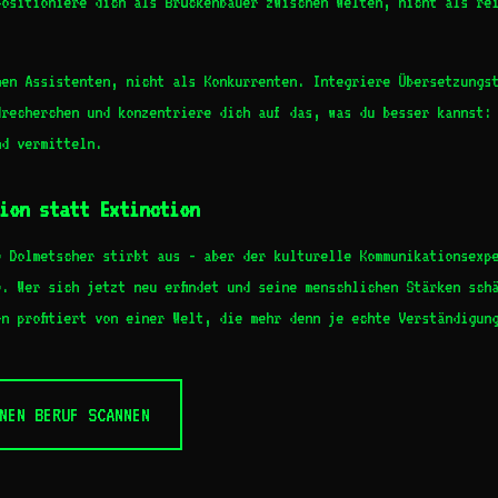
positioniere dich als Brückenbauer zwischen Welten, nicht als re
nen Assistenten, nicht als Konkurrenten. Integriere Übersetzungs
drecherchen und konzentriere dich auf das, was du besser kannst:
nd vermitteln.
ion statt Extinction
e Dolmetscher stirbt aus - aber der kulturelle Kommunikationsexp
. Wer sich jetzt neu erfindet und seine menschlichen Stärken sch
n profitiert von einer Welt, die mehr denn je echte Verständigun
NEN BERUF SCANNEN