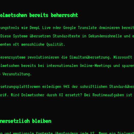
olmetschen bereits beherrscht
zungstools wie DeepL Live oder Google Translate dominieren berei
 Diese Systeme übersetzen Standardtexte in Sekundenschnelle und 
menten oft menschliche Qualität.
ferenzsysteme revolutionieren die Simultanübersetzung. Microsoft
olmetschen bereits bei internationalen Online-Meetings und spare
o Veranstaltung.
rsetzungsplattformen erledigen 90% der schriftlichen Standardübe
riff. Wird Dolmetscher durch KI ersetzt? Bei Routineaufgaben ist
nersetzlich bleiben
en und emotionale Kontexte überfordern jede KI. Wenn ein Diploma