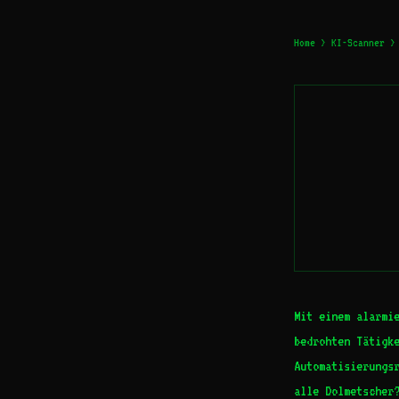
Home
>
KI-Scanner
> 
Mit einem alarmi
bedrohten Tätigk
Automatisierungs
alle Dolmetscher