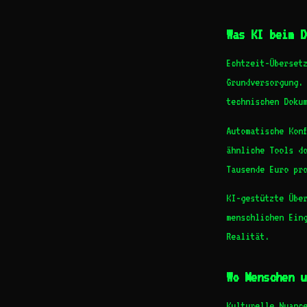
Was KI beim D
Echtzeit-Überset
Grundversorgung.
technischen Doku
Automatische Kon
ähnliche Tools d
Tausende Euro pr
KI-gestützte Übe
menschlichen Eing
Realität.
Wo Menschen u
Kulturelle Nuanc