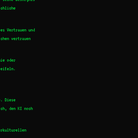
schliche
tes Vertrauen und
schen vertrauen
nie oder
weifeln.
e. Diese
ich, den KI noch
erkulturellen