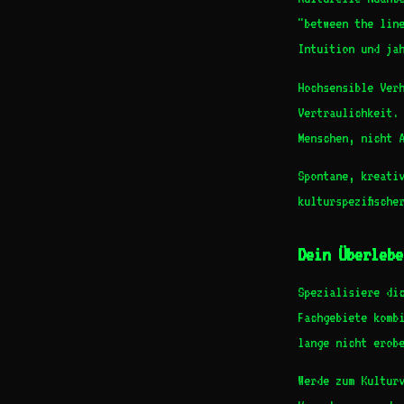
"between the lin
Intuition und ja
Hochsensible Ver
Vertraulichkeit.
Menschen, nicht 
Spontane, kreati
kulturspezifische
Dein Überlebe
Spezialisiere di
Fachgebiete komb
lange nicht erob
Werde zum Kultur