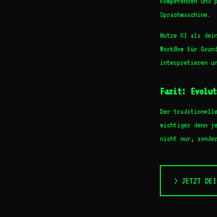
Kompetenzen und 
Sprachmaschine.
Nutze KI als dei
Workflow für Grun
interpretieren u
Fazit: Evolut
Der traditionell
wichtiger denn je
nicht nur, sonder
> JETZT DEI