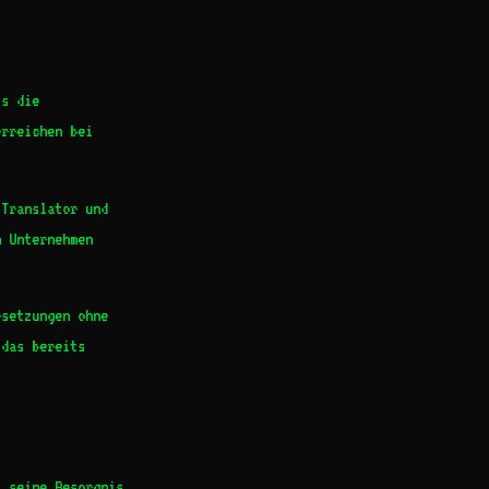
ts die
erreichen bei
 Translator und
n Unternehmen
rsetzungen ohne
 das bereits
t seine Besorgnis