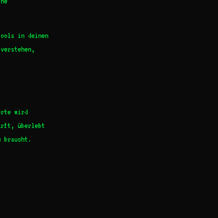
ine
tools in deinen
 verstehen,
erte wird
ärft, überlebt
g braucht.