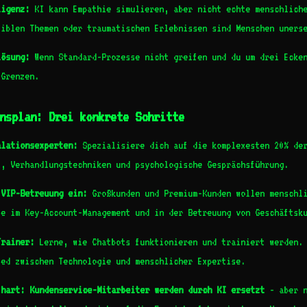
ligenz:
KI kann Empathie simulieren, aber nicht echte menschliche
siblen Themen oder traumatischen Erlebnissen sind Menschen uners
lösung:
Wenn Standard-Prozesse nicht greifen und du um drei Ecken
 Grenzen.
nsplan: Drei konkrete Schritte
alationsexperten:
Spezialisiere dich auf die komplexesten 20% der
t, Verhandlungstechniken und psychologische Gesprächsführung.
 VIP-Betreuung ein:
Großkunden und Premium-Kunden wollen menschli
se im Key-Account-Management und in der Betreuung von Geschäftsk
Trainer:
Lerne, wie Chatbots funktionieren und trainiert werden. 
ied zwischen Technologie und menschlicher Expertise.
 hart: Kundenservice-Mitarbeiter werden durch KI ersetzt
- aber n