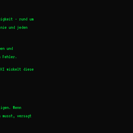
igkeit - rund um
inie und jeden
gen und
n Fehler.
KI wickelt diese
igen. Wenn
n musst, versagt