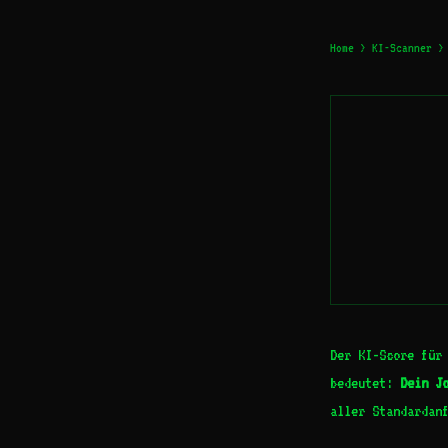
Home
>
KI-Scanner
> 
Der KI-Score für
bedeutet:
Dein J
aller Standardanf