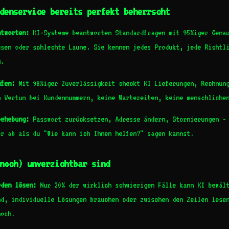
denservice bereits perfekt beherrscht
ntworten:
KI-Systeme beantworten Standardfragen mit 95%iger Genau
usen oder schlechte Laune. Sie kennen jedes Produkt, jede Richtl
g.
üfen:
Mit 98%iger Zuverlässigkeit checkt KI Lieferungen, Rechnun
n Vertun bei Kundennummern, keine Wartezeiten, keine menschliche
behebung:
Passwort zurücksetzen, Adresse ändern, Stornierungen - 
er ab als du "Wie kann ich Ihnen helfen?" sagen kannst.
noch) unverzichtbar sind
rden lösen:
Nur 20% der wirklich schwierigen Fälle kann KI bewält
nd, individuelle Lösungen brauchen oder zwischen den Zeilen lese
noch.