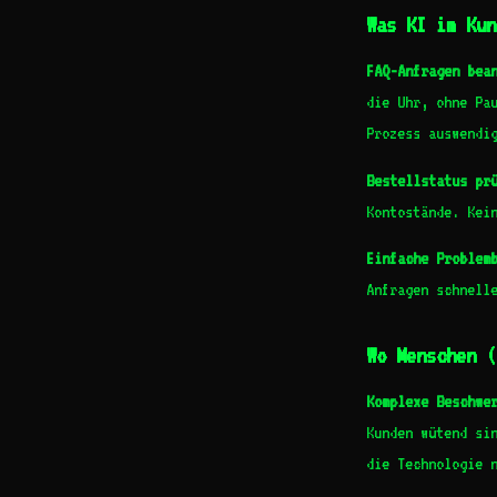
Was KI im Kun
FAQ-Anfragen bea
die Uhr, ohne Pa
Prozess auswendi
Bestellstatus pr
Kontostände. Kei
Einfache Problem
Anfragen schnell
Wo Menschen (
Komplexe Beschwe
Kunden wütend si
die Technologie 