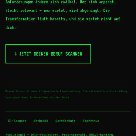
Anforderungen ändern sich radikal. Wer sich anpasst,
bleibt relevant – wer wartet, wird abgehängt. Die
Transformation läuft bereits, und sie wartet nicht auf
dich.
> JETZT DEINEN BERUF SCANNEN
Dieser Score ist eine KI-generierte Einschaetzung. Die tatsaechliche Entwicklung
kann abweichen.
So berechnen wir den Score
KI-Scanner
Methodik
Datenschutz
Impressum
EvolutionKI — DACH-fokussiert. Praxiserprobt. DSGVO-konform.