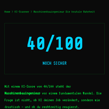
Home
>
KI-Scanner
> Maschinenbauingenieur Die brutale Wahrheit
40/100
NOCH SICHER
Mit einem KI-Score von 40/100 steht der
Maschinenbauingenieur
vor einem fundamentalen Wandel. Die
Frage ist nicht, ob KI deinen Job verändert, sondern wie
drastisch – und ob du rechtzeitig reagierst.