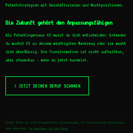
Patentstrategien mit Geschäftszielen und Marktpositionen.
Die Zukunft gehört den Anpassungsfähigen
Als Patentingenieur KI musst du dich entscheiden: Entweder
du machst KI zu deinem mächtigsten Werkzeug oder sie macht
dich überflüssig. Die Transformation ist nicht aufhaltbar,
aber steuerbar - wenn du jetzt handelst.
> JETZT DEINEN BERUF SCANNEN
Dieser Score ist eine KI-generierte Einschaetzung. Die tatsaechliche Entwicklung
kann abweichen.
So berechnen wir den Score