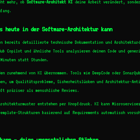
cht mehr, ob
Software-Architekt KI
deine Arbeit verändert, sonder
mfang.
s heute in der Software-Architektur kann
en bereits detaillierte technische Dokumentation und Architektur
Hub Copilot und ähnliche Tools analysieren deinen Code und gener
 Minuten statt Stunden.
den zunehmend von KI übernommen. Tools wie DeepCode oder SonarQu
nen, um Qualitätsprobleme, Sicherheitslücken und Architektur-Ant
oft präziser als menschliche Reviews.
Architekturmuster entstehen per Knopfdruck. KI kann Microservice
Template-Strukturen basierend auf Requirements automatisch vorsc
kann – deine unersetzlichen Stärken