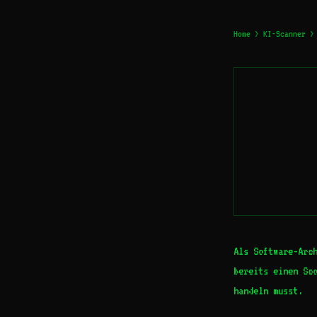
Home
>
KI-Scanner
> 
Als Software-Arc
bereits einen Sc
handeln musst.