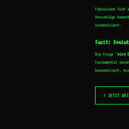
Fokussiere dich 
Vorschläge bewer
orchestriert.
Fazit: Evolut
Die Frage "
wird 
fundamental verä
konzentriert, wi
> JETZT DEI