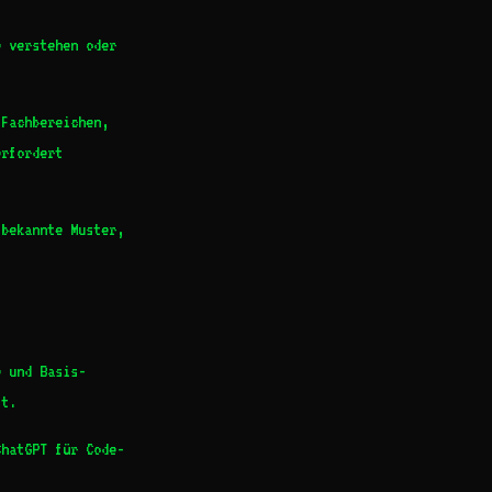
e verstehen oder
 Fachbereichen,
erfordert
 bekannte Muster,
e und Basis-
st.
ChatGPT für Code-