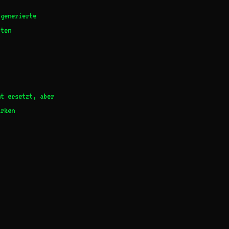
-generierte
ften
ht ersetzt, aber
ärken