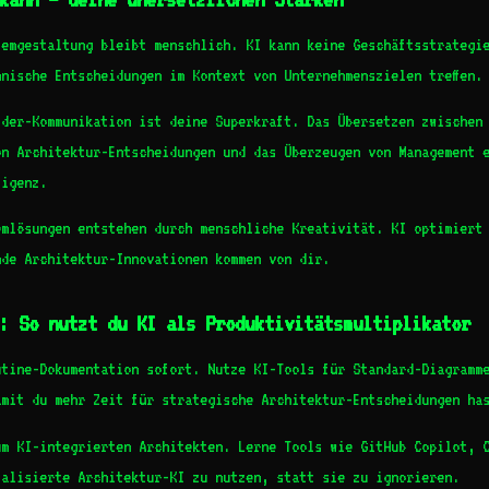
temgestaltung bleibt menschlich. KI kann keine Geschäftsstrategi
nische Entscheidungen im Kontext von Unternehmenszielen treffen.
lder-Kommunikation ist deine Superkraft. Das Übersetzen zwischen
on Architektur-Entscheidungen und das Überzeugen von Management 
ligenz.
emlösungen entstehen durch menschliche Kreativität. KI optimiert
nde Architektur-Innovationen kommen von dir.
: So nutzt du KI als Produktivitätsmultiplikator
utine-Dokumentation sofort. Nutze KI-Tools für Standard-Diagramm
amit du mehr Zeit für strategische Architektur-Entscheidungen ha
um KI-integrierten Architekten. Lerne Tools wie GitHub Copilot, 
ialisierte Architektur-KI zu nutzen, statt sie zu ignorieren.