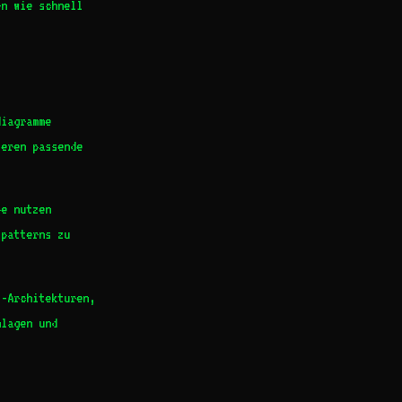
n wie schnell
diagramme
ieren passende
be nutzen
ipatterns zu
s-Architekturen,
hlagen und