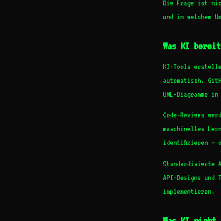
Die Frage ist ni
und in welchem U
Was KI bereit
KI-Tools erstell
automatisch. Git
UML-Diagramme in
Code-Reviews wer
maschinelles Ler
identifizieren – 
Standardisierte 
API-Designs und 
implementieren.
Was KI nicht 