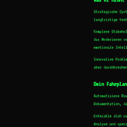
Strategische Sys
langfristige tech
Komplexe Stakeho
das Moderieren v
emotionale Intel
Innovative Probl
aber durchbreche
Dein Fahrplan
Automatisiere Ro
Dokumentation, d
Entwickle dich z
Analyse und spez