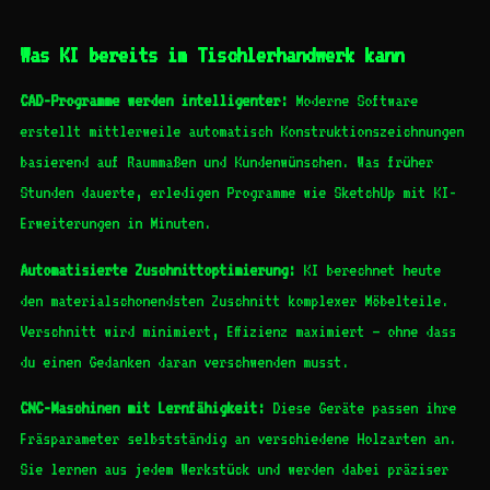
Was KI bereits im Tischlerhandwerk kann
CAD-Programme werden intelligenter:
Moderne Software
erstellt mittlerweile automatisch Konstruktionszeichnungen
basierend auf Raummaßen und Kundenwünschen. Was früher
Stunden dauerte, erledigen Programme wie SketchUp mit KI-
Erweiterungen in Minuten.
Automatisierte Zuschnittoptimierung:
KI berechnet heute
den materialschonendsten Zuschnitt komplexer Möbelteile.
Verschnitt wird minimiert, Effizienz maximiert – ohne dass
du einen Gedanken daran verschwenden musst.
CNC-Maschinen mit Lernfähigkeit:
Diese Geräte passen ihre
Fräsparameter selbstständig an verschiedene Holzarten an.
Sie lernen aus jedem Werkstück und werden dabei präziser