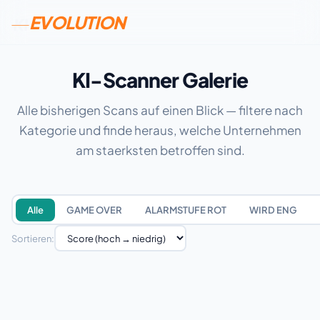
EVOLUTION
KI
KI
KI-Scanner Galerie
Alle bisherigen Scans auf einen Blick — filtere nach
Kategorie und finde heraus, welche Unternehmen
am staerksten betroffen sind.
Alle
GAME OVER
ALARMSTUFE ROT
WIRD ENG
Sortieren: