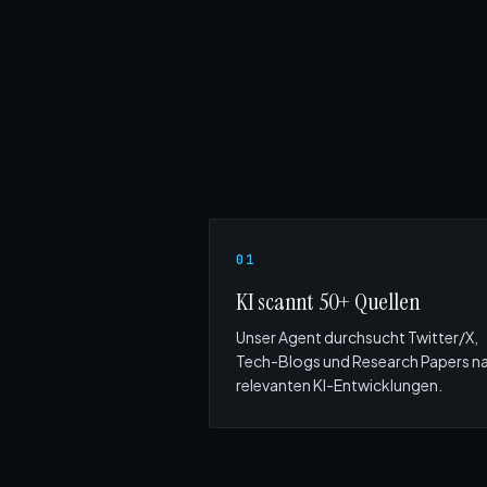
01
KI scannt 50+ Quellen
Unser Agent durchsucht Twitter/X,
Tech-Blogs und Research Papers n
relevanten KI-Entwicklungen.