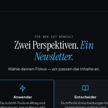
FÜR WEN IST NEWS24?
Zwei Perspektiven.
Ein
Newsletter.
Wähle deinen Fokus — wir passen die Inhalte an.
Anwender
Entscheider
Du nutzt KI-Tools im Alltag und
Du triffst KI-Entscheidungen fü
willst wissen, was es Neues gibt.
Unternehmen und brauchst