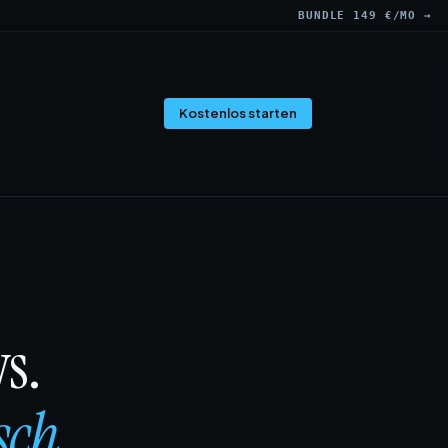
BUNDLE 149 €/MO →
Kostenlos starten
s.
sch.