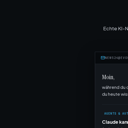
Echte KI-N
NEWS24@EVO
Moin,
während du d
du heute wis
AGENTS & AU
Claude kan