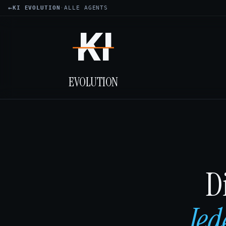
←
KI EVOLUTION
·
ALLE AGENTS
KI
KI
EVOLUTION
D
Jed