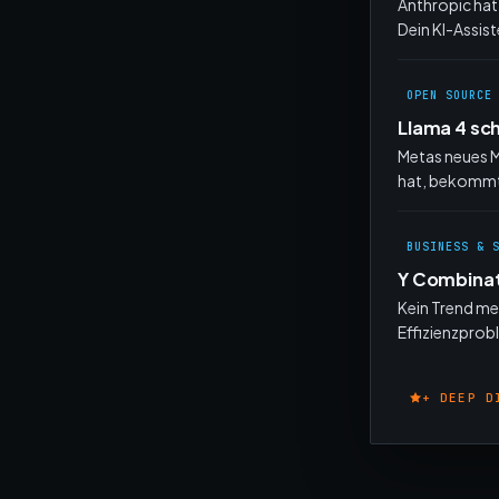
Anthropic hat
Dein KI-Assist
OPEN SOURCE
Llama 4 sc
Metas neues M
hat, bekommt
BUSINESS & 
Y Combinat
Kein Trend me
Effizienzprob
+ DEEP D