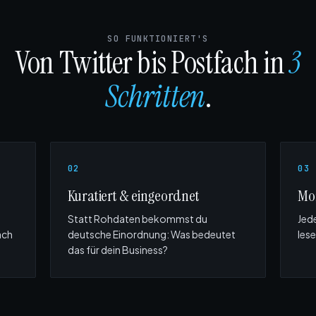
SO FUNKTIONIERT'S
Von Twitter bis Postfach in
3
Schritten
.
02
03
Kuratiert & eingeordnet
Mor
Statt Rohdaten bekommst du
Jed
ach
deutsche Einordnung: Was bedeutet
lese
das für dein Business?