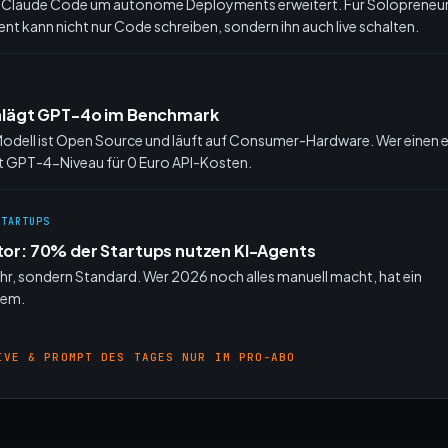
 Claude Code um autonome Deployments erweitert. Für Solopreneure
ent kann nicht nur Code schreiben, sondern ihn auch live schalten.
hlägt GPT-4o im Benchmark
odell ist Open Source und läuft auf Consumer-Hardware. Wer einen 
 GPT-4-Niveau für 0 Euro API-Kosten.
STARTUPS
or: 70% der Startups nutzen KI-Agents
hr, sondern Standard. Wer 2026 noch alles manuell macht, hat ein
lem.
IVE & PROMPT DES TAGES NUR IM PRO-ABO