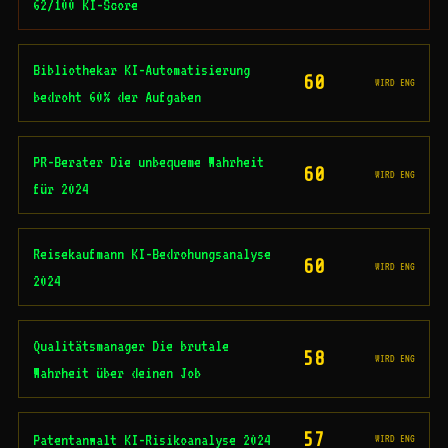
62/100 KI-Score
Bibliothekar KI-Automatisierung
60
WIRD ENG
bedroht 60% der Aufgaben
PR-Berater Die unbequeme Wahrheit
60
WIRD ENG
für 2024
Reisekaufmann KI-Bedrohungsanalyse
60
WIRD ENG
2024
Qualitätsmanager Die brutale
58
WIRD ENG
Wahrheit über deinen Job
57
Patentanwalt KI-Risikoanalyse 2024
WIRD ENG