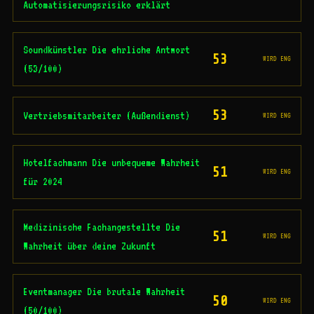
Automatisierungsrisiko erklärt
Soundkünstler Die ehrliche Antwort
53
WIRD ENG
(53/100)
53
Vertriebsmitarbeiter (Außendienst)
WIRD ENG
Hotelfachmann Die unbequeme Wahrheit
51
WIRD ENG
für 2024
Medizinische Fachangestellte Die
51
WIRD ENG
Wahrheit über deine Zukunft
Eventmanager Die brutale Wahrheit
50
WIRD ENG
(50/100)