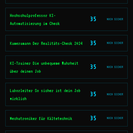
Hochschulprofessor KI-
35
NOCH SICHER
Automatisierung im Check
35
Kameramann Der Realitäts-Check 2024
NOCH SICHER
KI-Trainer Die unbequeme Wahrheit
35
NOCH SICHER
über deinen Job
Laborleiter So sicher ist dein Job
35
NOCH SICHER
wirklich
35
Mechatroniker für Kältetechnik
NOCH SICHER