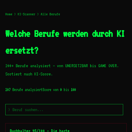
Home
>
KI-Scanner
> Alle Berufe
Welche Berufe werden durch KI
ersetzt?
200+ Berufe analysiert — von UNERSETZBAR bis GAME OVER.
Sortiert nach KI-Score.
207
Berufe analysiert
Score von
0
bis
100
Buchhalter 95/100 – Die harte