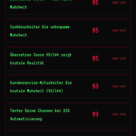
95
GAME OVER
Wahrheit
Sachbearbeiter Die unbequeme
95
GAME OVER
Wahrheit
Übersetzer Score 95/100 zeigt
95
GAME OVER
brutale Realität
Kundenservice-Mitarbeiter Die
93
GAME OVER
brutale Wahrheit (93/100)
Texter Deine Chancen bei 93%
93
GAME OVER
Automatisierung