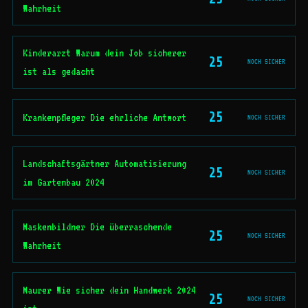
Wahrheit
Kinderarzt Warum dein Job sicherer
25
NOCH SICHER
ist als gedacht
25
Krankenpfleger Die ehrliche Antwort
NOCH SICHER
Landschaftsgärtner Automatisierung
25
NOCH SICHER
im Gartenbau 2024
Maskenbildner Die überraschende
25
NOCH SICHER
Wahrheit
Maurer Wie sicher dein Handwerk 2024
25
NOCH SICHER