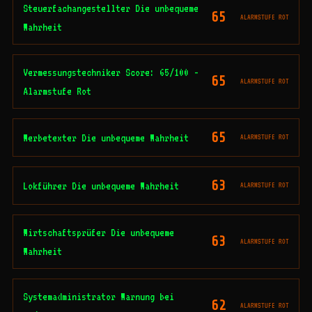
Steuerfachangestellter Die unbequeme
65
ALARMSTUFE ROT
Wahrheit
Vermessungstechniker Score: 65/100 -
65
ALARMSTUFE ROT
Alarmstufe Rot
65
Werbetexter Die unbequeme Wahrheit
ALARMSTUFE ROT
63
Lokführer Die unbequeme Wahrheit
ALARMSTUFE ROT
Wirtschaftsprüfer Die unbequeme
63
ALARMSTUFE ROT
Wahrheit
Systemadministrator Warnung bei
62
ALARMSTUFE ROT