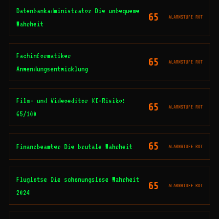
Datenbankadministrator Die unbequeme
65
ALARMSTUFE ROT
Wahrheit
Fachinformatiker
65
ALARMSTUFE ROT
Anwendungsentwicklung
Film- und Videoeditor KI-Risiko:
65
ALARMSTUFE ROT
65/100
65
Finanzbeamter Die brutale Wahrheit
ALARMSTUFE ROT
Fluglotse Die schonungslose Wahrheit
65
ALARMSTUFE ROT
2024