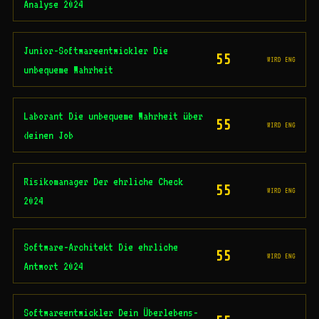
Analyse 2024
Junior-Softwareentwickler Die
55
WIRD ENG
unbequeme Wahrheit
Laborant Die unbequeme Wahrheit über
55
WIRD ENG
deinen Job
Risikomanager Der ehrliche Check
55
WIRD ENG
2024
Software-Architekt Die ehrliche
55
WIRD ENG
Antwort 2024
Softwareentwickler Dein Überlebens-