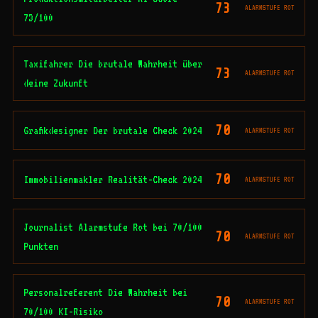
73
ALARMSTUFE ROT
73/100
Taxifahrer Die brutale Wahrheit über
73
ALARMSTUFE ROT
deine Zukunft
70
Grafikdesigner Der brutale Check 2024
ALARMSTUFE ROT
70
Immobilienmakler Realität-Check 2024
ALARMSTUFE ROT
Journalist Alarmstufe Rot bei 70/100
70
ALARMSTUFE ROT
Punkten
Personalreferent Die Wahrheit bei
70
ALARMSTUFE ROT
70/100 KI-Risiko