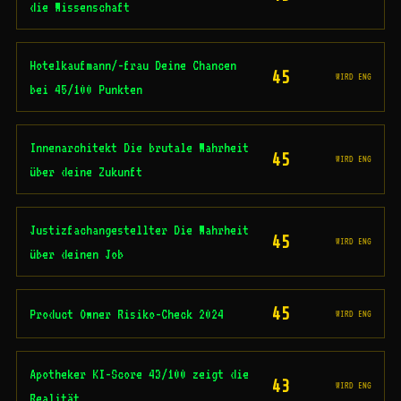
die Wissenschaft
Hotelkaufmann/-frau Deine Chancen
45
WIRD ENG
bei 45/100 Punkten
Innenarchitekt Die brutale Wahrheit
45
WIRD ENG
über deine Zukunft
Justizfachangestellter Die Wahrheit
45
WIRD ENG
über deinen Job
45
Product Owner Risiko-Check 2024
WIRD ENG
Apotheker KI-Score 43/100 zeigt die
43
WIRD ENG
Realität