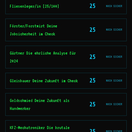
25
Fliesenleger/in [25/100]
NOCH SICHER
Förster/Forstwirt Deine
25
NOCH SICHER
Jobsicherheit im Check
Gärtner Die ehrliche Analyse für
25
NOCH SICHER
2024
25
Gleisbauer Deine Zukunft im Check
NOCH SICHER
Goldschmied Deine Zukunft als
25
NOCH SICHER
Handwerker
KFZ-Mechatroniker Die brutale
25
NOCH SICHER