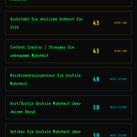
Architekt Die ehrliche Antwort für
43
WIRD ENG
2024
Content Creator / Streamer Die
43
WIRD ENG
unbequeme Wahrheit
Maschinenbauingenieur Die brutale
40
NOCH SICHER
Wahrheit
Arzt/Ärztin Brutale Wahrheit über
38
NOCH SICHER
deinen Beruf
Optiker Die brutale Wahrheit über
38
NOCH SICHER