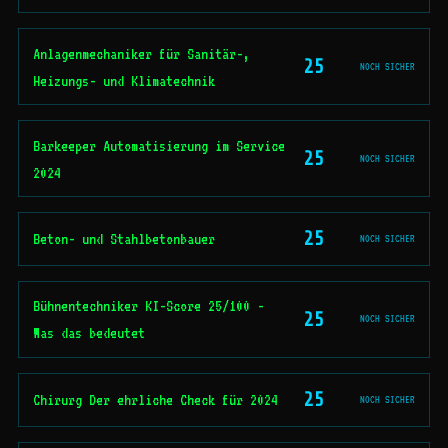
Anlagenmechaniker für Sanitär-,
25
NOCH SICHER
Heizungs- und Klimatechnik
Barkeeper Automatisierung im Service
25
NOCH SICHER
2024
25
Beton- und Stahlbetonbauer
NOCH SICHER
Bühnentechniker KI-Score 25/100 -
25
NOCH SICHER
Was das bedeutet
25
Chirurg Der ehrliche Check für 2024
NOCH SICHER