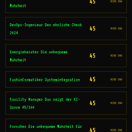
45
WIRD ENG
Wahrheit
DevOps-Ingenieur Der ehrliche Check
45
WIRD ENG
2024
Energieberater Die unbequeme
45
WIRD ENG
Wahrheit
45
Fachinformatiker Systemintegration
WIRD ENG
Facility Manager Das zeigt der KI-
45
WIRD ENG
Score 45/100
Forscher Die unbequeme Wahrheit für
45
WIRD ENG