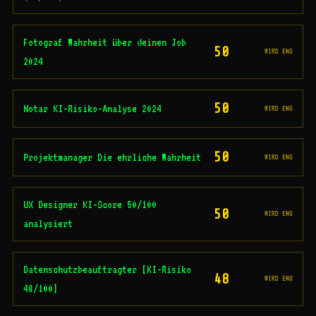
Fotograf Wahrheit über deinen Job
50
WIRD ENG
2024
50
Notar KI-Risiko-Analyse 2024
WIRD ENG
50
Projektmanager Die ehrliche Wahrheit
WIRD ENG
UX Designer KI-Score 50/100
50
WIRD ENG
analysiert
Datenschutzbeauftragter [KI-Risiko
48
WIRD ENG
48/100]