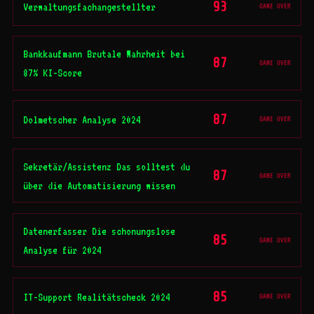
93
Verwaltungsfachangestellter
GAME OVER
Bankkaufmann Brutale Wahrheit bei
87
GAME OVER
87% KI-Score
87
Dolmetscher Analyse 2024
GAME OVER
Sekretär/Assistenz Das solltest du
87
GAME OVER
über die Automatisierung wissen
Datenerfasser Die schonungslose
85
GAME OVER
Analyse für 2024
85
IT-Support Realitätscheck 2024
GAME OVER