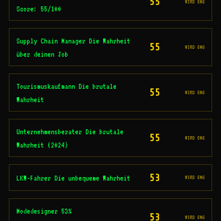
55
WIRD ENG
Score: 55/100
Supply Chain Manager Die Wahrheit
55
WIRD ENG
über deinen Job
Tourismuskaufmann Die brutale
55
WIRD ENG
Wahrheit
Unternehmensberater Die brutale
55
WIRD ENG
Wahrheit (2024)
53
LKW-Fahrer Die unbequeme Wahrheit
WIRD ENG
Modedesigner 53%
53
WIRD ENG