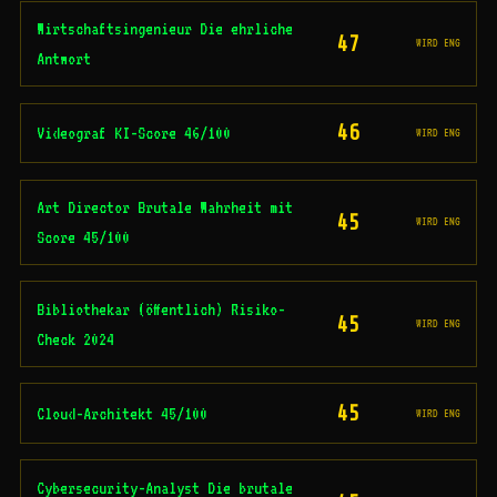
Wirtschaftsingenieur Die ehrliche
47
WIRD ENG
Antwort
46
Videograf KI-Score 46/100
WIRD ENG
Art Director Brutale Wahrheit mit
45
WIRD ENG
Score 45/100
Bibliothekar (öffentlich) Risiko-
45
WIRD ENG
Check 2024
45
Cloud-Architekt 45/100
WIRD ENG
Cybersecurity-Analyst Die brutale