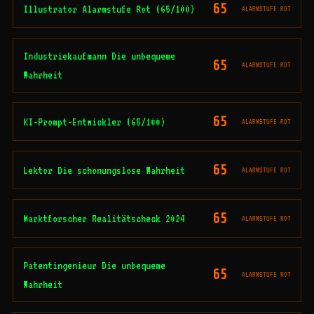
65
Illustrator Alarmstufe Rot (65/100)
ALARMSTUFE ROT
Industriekaufmann Die unbequeme
65
ALARMSTUFE ROT
Wahrheit
65
KI-Prompt-Entwickler (65/100)
ALARMSTUFE ROT
65
Lektor Die schonungslose Wahrheit
ALARMSTUFE ROT
65
Marktforscher Realitätscheck 2024
ALARMSTUFE ROT
Patentingenieur Die unbequeme
65
ALARMSTUFE ROT
Wahrheit