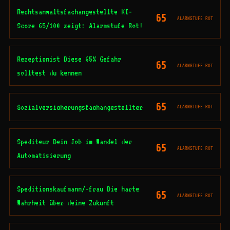
Rechtsanwaltsfachangestellte KI-
65
ALARMSTUFE ROT
Score 65/100 zeigt: Alarmstufe Rot!
Rezeptionist Diese 65% Gefahr
65
ALARMSTUFE ROT
solltest du kennen
65
Sozialversicherungsfachangestellter
ALARMSTUFE ROT
Spediteur Dein Job im Wandel der
65
ALARMSTUFE ROT
Automatisierung
Speditionskaufmann/-frau Die harte
65
ALARMSTUFE ROT
Wahrheit über deine Zukunft