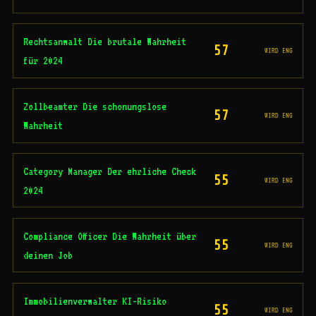
Rechtsanwalt Die brutale Wahrheit
57
WIRD ENG
für 2024
Zollbeamter Die schonungslose
57
WIRD ENG
Wahrheit
Category Manager Der ehrliche Check
55
WIRD ENG
2024
Compliance Officer Die Wahrheit über
55
WIRD ENG
deinen Job
Immobilienverwalter KI-Risiko
55
WIRD ENG