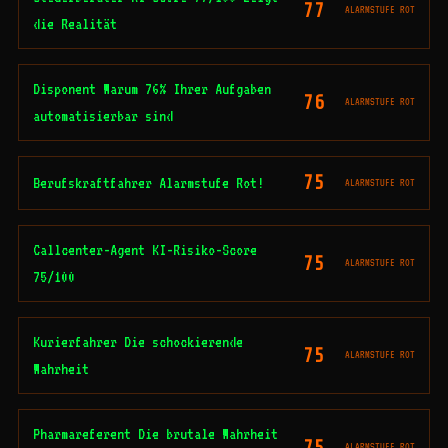
77
ALARMSTUFE ROT
die Realität
Disponent Warum 76% Ihrer Aufgaben
76
ALARMSTUFE ROT
automatisierbar sind
75
Berufskraftfahrer Alarmstufe Rot!
ALARMSTUFE ROT
Callcenter-Agent KI-Risiko-Score
75
ALARMSTUFE ROT
75/100
Kurierfahrer Die schockierende
75
ALARMSTUFE ROT
Wahrheit
Pharmareferent Die brutale Wahrheit
75
ALARMSTUFE ROT