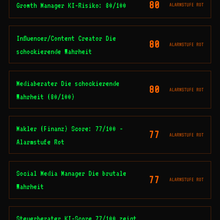
80
Growth Manager KI-Risiko: 80/100
ALARMSTUFE ROT
Influencer/Content Creator Die
80
ALARMSTUFE ROT
schockierende Wahrheit
Mediaberater Die schockierende
80
ALARMSTUFE ROT
Wahrheit (80/100)
Makler (Finanz) Score: 77/100 -
77
ALARMSTUFE ROT
Alarmstufe Rot
Social Media Manager Die brutale
77
ALARMSTUFE ROT
Wahrheit
Steuerberater KI-Score 77/100 zeigt